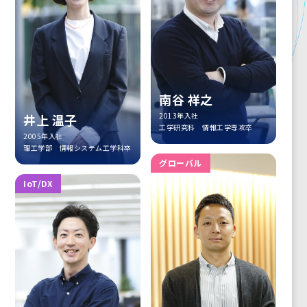
南谷 祥之
2013年入社
井上 温子
工学研究科 情報工学専攻卒
2005年入社
理工学部 情報システム工学科卒
グローバル
IoT/DX