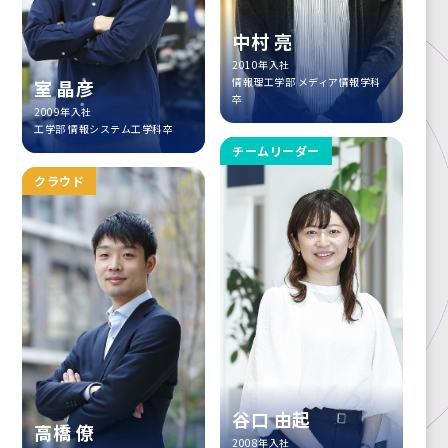
中村 亮
2010年入社
情報理工学部 メディア情報学科
室 晶彦
卒
2009年入社
工学部 情報システム工学科卒
チームリーダー
クラウド
谷口 由起
高橋 僚
2008年入社