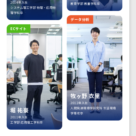
2014年入社
教育学部 教養学科卒
システム理工学部 物理・応用物
理学科卒
データ分析
ECサイト
牧ヶ野 衣里
2012年入社
人間発達環境学研究科 生活環境
堀 祐豪
学専攻卒
2011年入社
工学部 応用理工学科卒