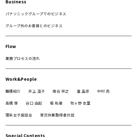
Business
パナソニックグループでのビジネス
グループ外のお客様とのビジネス
Flow
業務プロセスの流れ
Work&People
職種紹介
井上 温子
南谷 祥之
室 晶彦
中村 亮
高橋 僚
谷口 由起
堀 祐豪
牧ヶ野 衣里
理系女子座談会
育児休業取得者対談
Special Contents