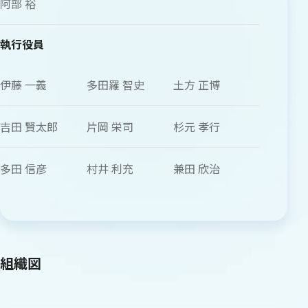
阿部 裕
執行役員
伊藤 一義
多田羅 智史
土方 正博
吉田 賢太郎
片岡 栄司
杉元 孝行
多田 信彦
村井 利充
兼田 欣治
組織図