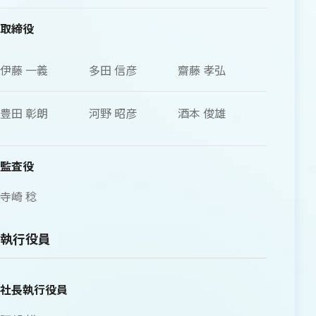
取締役
伊藤 一義
多田 信彦
齋藤 孝弘
豊田 彰朗
河野 昭彦
酒本 俊雄
監査役
寺崎 稔
執行役員
社長執行役員